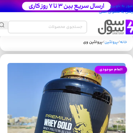
عبور به ناوبری
رفتن به محتوای اصلی
خانه
پروتئین
پروتئین وی
اتمام موجودی