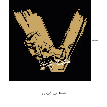
برند:
دسته:
پروتئین وی