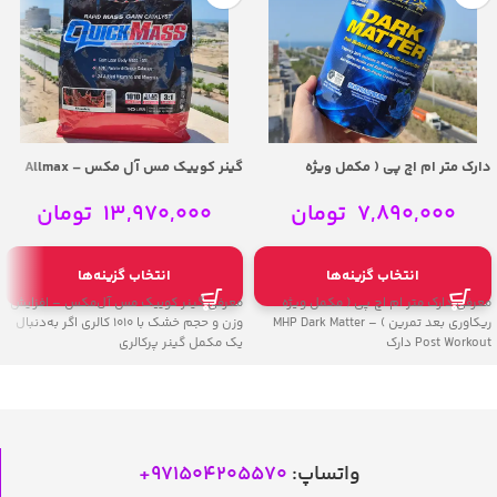
دارک متر ام اچ پی ( مکمل ویژه
گینر کوییک مس آل مکس – Allmax
ریکاوری بعد تمرین ) – MHP Dark
QuickMass Weight Gainer
Matter Post Workout
7,890,000
تومان
13,970,000
تومان
انتخاب گزینه‌ها
انتخاب گزینه‌ها
معرفی دارک متر ام اچ پی ( مکمل ویژه
معرفی گینر کوییک مس آل‌مکس – افزایش
ریکاوری بعد تمرین ) – MHP Dark Matter
وزن و حجم خشک با 1010 کالری اگر به‌دنبال
Post Workout دارک
یک مکمل گینر پرکالری
واتساپ:
971504205570
+