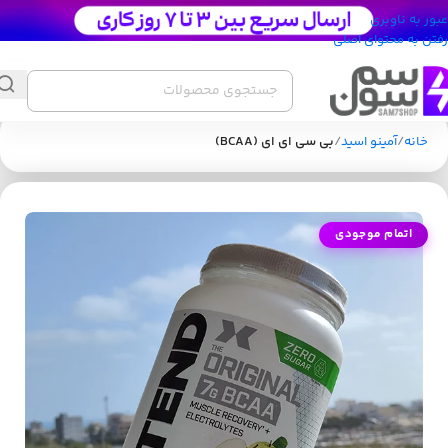
عبور به ناوبری
رفتن به محتوای اصلی
خانه
آمینو اسید
بی سی ای ای (BCAA)
اتمام موجودی