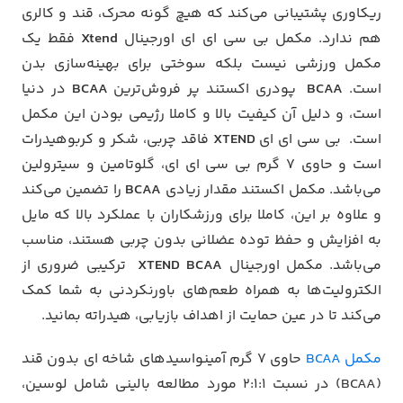
ریکاوری پشتیبانی می‌کند که هیچ‌ گونه محرک، قند و کالری
هم ندارد. مکمل بی سی ای ای اورجینال
Xtend
فقط یک
مکمل ورزشی نیست بلکه سوختی برای بهینه‌سازی بدن
است.
BCAA
پودری اکستند پر فروش‌ترین
BCAA
در دنیا
است، و دلیل آن کیفیت بالا و کاملا رژیمی بودن این مکمل
است. بی سی ای ای
XTEND
فاقد چربی، شکر و کربوهیدرات
است و حاوی 7 گرم بی سی ای ای، گلوتامین و سیترولین
می‌باشد. مکمل اکستند مقدار زیادی
BCAA
را تضمین می‌کند
و علاوه بر این، کاملا برای ورزشکاران با عملکرد بالا که مایل
به افزایش و حفظ توده عضلانی بدون چربی هستند، مناسب
می‌باشد. مکمل اورجینال
XTEND BCAA
ترکیبی ضروری از
الکترولیت‌ها به همراه طعم‌های باورنکردنی به شما کمک
می‌کند تا در عین حمایت از اهداف بازیابی، هیدراته بمانید.
مکمل BCAA
حاوی 7 گرم آمینواسیدهای شاخه ای بدون قند
(BCAA) در نسبت 2:1:1 مورد مطالعه بالینی شامل لوسین،