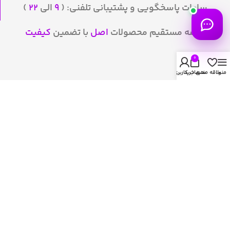
ساعات پاسخگویی و پشتیبانی تلفنی: (
۹
الی
۲۲
)
عرضه مستقیم محصولات
اصل
با تضمین
کیفیت
0
منو
علاقه مندی
سبد خرید
حساب کاربری من
لینک‌های مهم
پروتئین
مس و گینر
کربوهیدرات
آمینو اسید
کراتین
قبل از تمرین