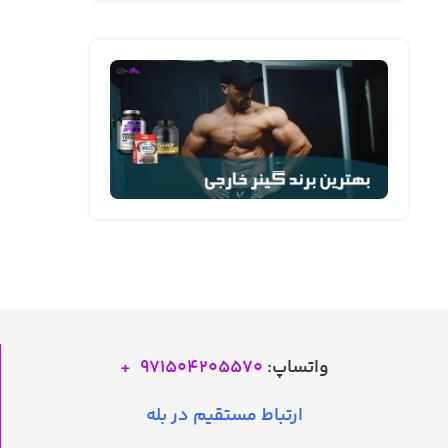
واتساپ:
971504205570
+
ارتباط مستقیم در بله