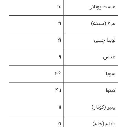
ماست یونانی
۱۰
مرغ (سینه)
۳۱
لوبیا چیتی
۲۱
عدس
۹
سویا
۳۶
کینوا
۴.۱
پنیر (کوتاژ)
۱۱
بادام (خام)
۲۱