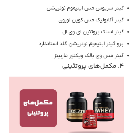
گینر سریوس مس اپتیموم نوتریشن
گینر آنابولیک مس کوین لورون
گینر استک پروتئین ای وی ال
پرو گینر اپتیموم نوتریشن گلد استاندارد
گینر مس وی بالک ویکتور مارتینز
4. مکمل‌های پروتئینی