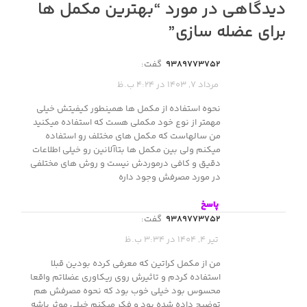
دیدگاهی در مورد “
بهترین مکمل ها
برای عضله سازی
”
9389773752
گفت:
مرداد 7, 1403 در 4:24 ب.ظ
نحوه استفاده از مکمل ها همینطور کیفیتش خیلی
مهمتر از نوع خود مکملی هست که استفاده میکنید
من سالهاست که مکمل های مختلف رو استفاده
میکنم ولی بین مکمل ها بتاآلانین رو خیلی اطلاعات
دقیق و کافی درموردش نیست و روش های مختلفی
در مورد مصرفش وجود داره
پاسخ
9389773752
گفت:
تیر 4, 1404 در 3:34 ب.ظ
من از مکمل کراتین که معرفی کرده بودین قبلا
استفاده کردم و تاثیرش روی ریکاوری عضلاتم واقعا
محسوس بود خیلی خوب بود که نحوه مصرفش هم
توضیح داده شده بود و فکر میکنم خیلی موثر باشه