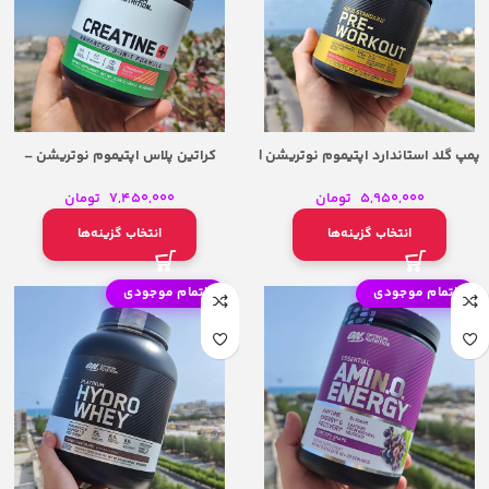
پمپ گلد استاندارد اپتیموم نوتریشن |
کراتین پلاس اپتیموم نوتریشن –
Optimum Nutrition Creatine+ 3-in-1
Optimum Nutrition Gold Standard
Formula
Pre-Workout
5,950,000
تومان
7,450,000
تومان
انتخاب گزینه‌ها
انتخاب گزینه‌ها
اتمام موجودی
اتمام موجودی