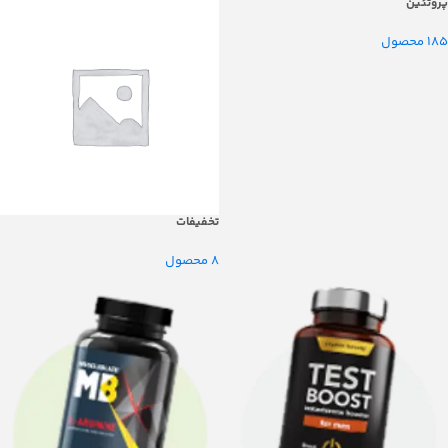
پروتئین
185 محصول
تخفیفات
8 محصول