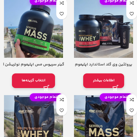
اتمام موجودی
اتمام موجودی
پروتئین وی گلد استاندارد اپتیموم
گینر سریوس مس اپتیموم نوتریشن |
نوتریشن – Optimum Nutrition Whey
OPTIMUM NUTRITION SERIOUS MASS
6lb
Gold(ON)
اطلاعات بیشتر
انتخاب گزینه‌ها
اتمام موجودی
اتمام موجودی