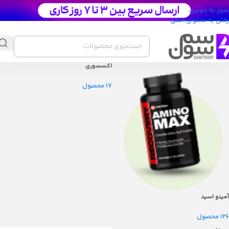
عبور به ناوبری
رفتن به محتوای اصلی
اکسسوری
17 محصول
آمینو اسید
126 محصول