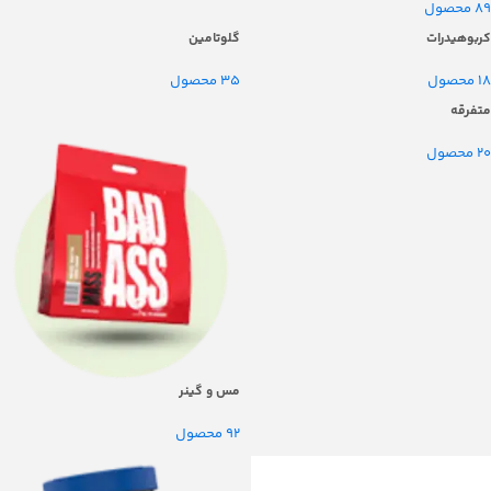
89 محصول
کربوهیدرات
گلوتامین
18 محصول
35 محصول
متفرقه
20 محصول
مس و گینر
92 محصول