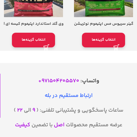
گینر سریوس مس اپتیموم نوتریشن
وی گلد استاندارد اپتیموم کیسه ای |
5.44 کیلوگرم | OPTIMUM NUTRITION
Whey Gold Standard ON
SERIOUS MASS 12lb
انتخاب گزینه‌ها
انتخاب گزینه‌ها
واتساپ:
971504205570
+
ارتباط مستقیم در بله
ساعات پاسخگویی و پشتیبانی تلفنی: (
۹
الی
۲۲
)
عرضه مستقیم محصولات
اصل
با تضمین
کیفیت