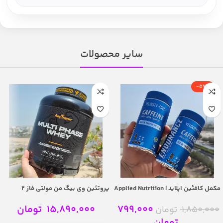
سایر محصولات
-57%
مکمل کافئین اپلاید | Applied Nutrition
پروتئین وی بیگ من مولتی فاز 2
Velocity-Fuel Caffeine
کیلوگرم – BigMan Multi Phase Whey
Protein 2kg
799,000
15,890,000
تومان
1,850,000
تومان
تومان