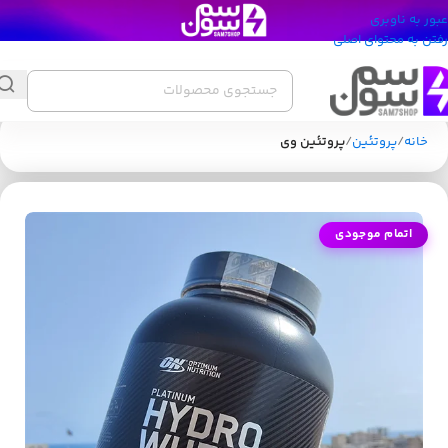
عبور به ناوبری
رفتن به محتوای اصلی
خانه
پروتئین
پروتئین وی
اتمام موجودی