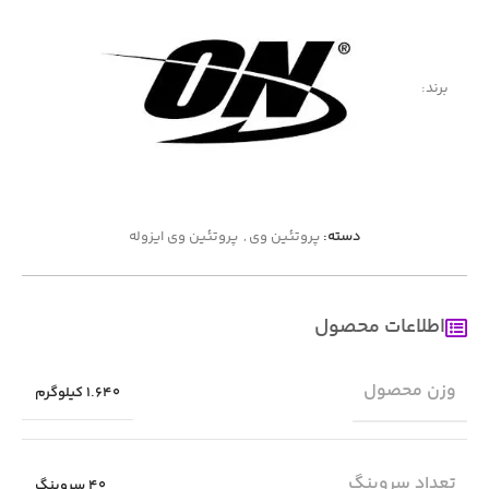
برند:
دسته:
پروتئین وی
,
پروتئین وی ایزوله
اطلاعات محصول
وزن محصول
1.640 کیلوگرم
تعداد سروینگ
40 سروینگ