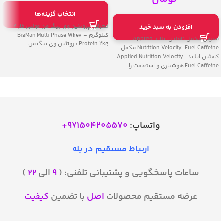
انتخاب گزینه‌ها
معرفی پروتئین وی بیگ من مولتی فاز 2
افزودن به سبد خرید
کیلوگرم – BigMan Multi Phase Whey
معرفی مکمل کافئین اپلاید Applied
Protein 2kg پروتئین وی بیگ من
Nutrition Velocity-Fuel Caffeine مکمل
کافئین اپلاید Applied Nutrition Velocity-
Fuel Caffeine هوشیاری و استقامت را
افزایش
واتساپ:
971504205570
+
ارتباط مستقیم در بله
ساعات پاسخگویی و پشتیبانی تلفنی: (
۹
الی
۲۲
)
عرضه مستقیم محصولات
اصل
با تضمین
کیفیت