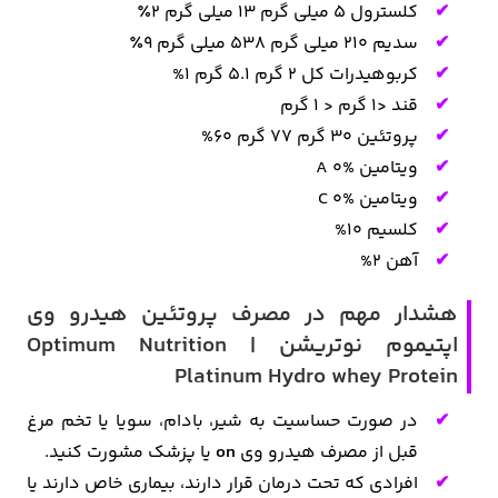
کلسترول 5 میلی گرم 13 میلی گرم 2٪
سدیم 210 میلی گرم 538 میلی گرم 9٪
کربوهیدرات کل 2 گرم 5.1 گرم 1%
قند <1 گرم < 1 گرم
پروتئین 30 گرم 77 گرم 60%
ویتامین A 0%
ویتامین C 0%
کلسیم 10%
آهن 2%
هشدار مهم در مصرف پروتئین هیدرو وی
اپتیموم نوتریشن | Optimum Nutrition
Platinum Hydro whey Protein
در صورت حساسیت به شیر، بادام، سویا یا تخم مرغ
قبل از مصرف هیدرو وی
on
یا پزشک مشورت کنید.
افرادی که تحت درمان قرار دارند، بیماری خاص دارند یا