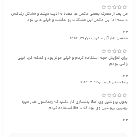
من بعد از مصرف بعضی مکمل ها معده م اذیت میشد و مشکل رفلاکس
داشتم اما این مکمل این مشکلات رو نداشت و خیلی عالی بود
0
0
محسن نام آور
–
فروردین 29, 1404
برای افزایش حجم استفاده کردم و خیلی موثر بود و کمکم کرد خیلی
راضی بودم
0
0
رضا حجتی فر
–
مرداد 5, 1404
بدون پروتئین وی اصلا بدنسازی کار نکنید که زحماتتون هدر میره.
بهترین پروتئین وی بود که تا حالا استفاده کردم
0
0