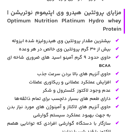
مزایای پروتئین هیدرو وی اپتیموم نوتریشن |
Optimum Nutrition Platinum Hydro whey
Protein
بیشترین مقدار پروتئین وی هیدرولیزه شده ایزوله
بیش از ۳۰ گرم پروتئین وی خالص در هر وعده
حاوی حدود ۹ گرم آمینو اسید های ضروری شاخه ای
BCAA
حاوی آنزیم های بالا بردن سرعت جذب
افزایش عملکرد عضلانی و ریکاوری عضلات
عدم وجود لاکتوز کلسترول و شکر
دارای طعم های بسیار دلچسب برای تمام ذائقه‌ها
حاوی آنزیم های لاکتاز و آمینوژن های مورد نیاز بدن
به جهت بهبود عملکرد سیستم گوارشی
سازگار با دستگاه گوارشی افرادی که توانایی هضم
لاکتوز یا قند شیر را ندارند