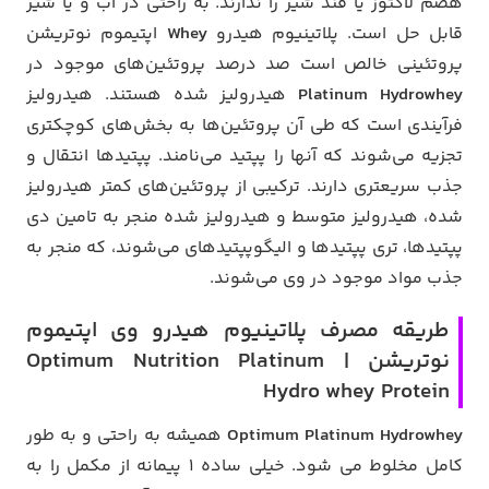
هضم لاکتوز یا قند شیر را ندارند. به راحتی در آب و یا شیر
قابل حل است. پلاتینیوم هیدرو
Whey
اپتیموم نوتریشن
پروتئینی خالص است صد درصد پروتئین‌های موجود در
Hydrowhey
Platinum
هیدرولیز شده هستند. هیدرولیز
فرآیندی است که طی آن پروتئین‌ها به بخش‌های کوچکتری
تجزیه می‌شوند که آنها را پپتید می‌نامند. پپتیدها انتقال و
جذب سریعتری دارند. ترکیبی از پروتئین‌های کمتر هیدرولیز
شده، هیدرولیز متوسط و هیدرولیز شده منجر به تامین دی
پپتیدها، تری پپتیدها و الیگوپپتیدهای می‌شوند، که منجر به
جذب مواد موجود در وی می‌شوند.
طریقه مصرف پلاتینیوم هیدرو وی اپتیموم
نوتریشن | Optimum Nutrition Platinum
Hydro whey Protein
Optimum Platinum Hydrowhey
همیشه به راحتی و به طور
کامل مخلوط می شود. خیلی ساده 1 پیمانه از مکمل را به