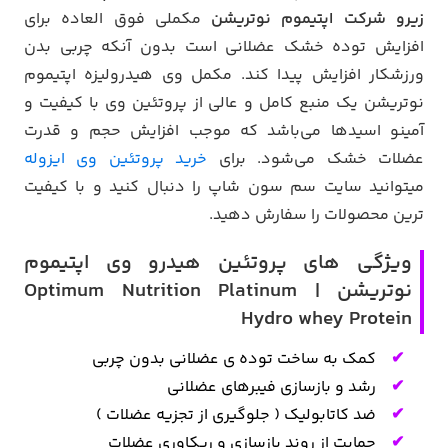
زیرو شرکت اپتیموم نوتریشن
مکملی فوق العاده برای
افزایش توده خشک عضلانی است بدون آنکه چربی بدن
ورزشکار افزایش پیدا کند. مکمل وی هیدرولیزه اپتیموم
نوتریشن یک منبع کامل و عالی از پروتئین وی با کیفیت و
آمینو اسیدها می‌باشد که موجب افزایش حجم و قدرت
عضلات خشک می‌شود. برای
خرید پروتئین وی ایزوله
میتوانید سایت سم سون شاپ را دنبال کنید و با کیفیت
ترین محصولات را سفارش دهید.
ویژگی های پروتئین هیدرو وی اپتیموم
نوتریشن | Optimum Nutrition Platinum
Hydro whey Protein
کمک به ساخت توده ی عضلانی بدون چربی
رشد و بازسازی فیبرهای عضلانی
ضد کاتابولیک ( جلوگیری از تجزیه عضلات )
حمایت از روند بازسازی و ریکاوری عضلات