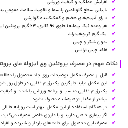
افزایش عملکرد و کیفیت ورزشی
بازیابی سطح گلوتامین پلاسما و تقویت سلامت عمومی بد
دارای آنزیم‌های هضم و کمک‌کننده گوارشی
هر وعده (یک پیمانه) حاوی
90
کالری،
23
گرم پروتئین ای
یک گرم کربوهیدرات
بدون شکر و چربی
فاقد چربی ترانس
نکات مهم در مصرف پروتئین وی ایزوله مای پروتئین |  whey protein myprotein
قبل از مصرف مکمل توضیحات روی جلد محصول را مطالعه 
این مکمل نباید جایگزین یک رژیم غذایی در طول روز شو
یک رژیم غذایی مناسب و برنامه ورزشی با شدت و کیفیت 
بیشتر از مقدار توصیه‌شده مصرف نشود.
در هنگام استفاده از این مکمل، بهتر است روزانه
10
الی
2
اگر بیماری خاصی دارید و یا داروی خاصی مصرف می‌کنید
مصرف این محصول برای خانم‌های باردار و شیرده و افراد 