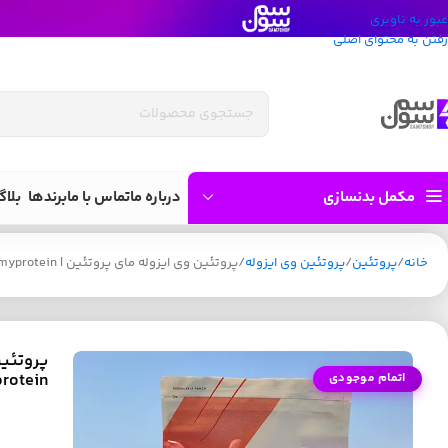
عبور به ناوبری
رفتن به محتوای اصلی
مکمل بدنسازی
درباره ما
تماس با ما
برندها
بلاگ
خانه
پروتئین
پروتئین وی ایزوله
پروتئین وی ایزوله مای پروتئین | isolate whey protein myprotein
rotein
اتمام موجودی