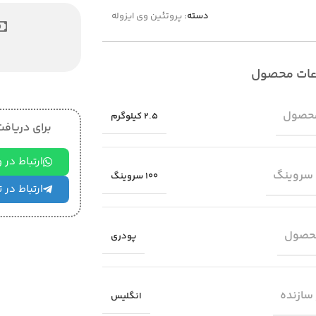
دسته:
پروتئین وی ایزوله
عات محصول
حصول
2.5 کیلوگرم
برای دریافت 
ارتباط در
 سروینگ
100 سروینگ
ارتباط در 
حصول
پودری
سازنده
انگلیس