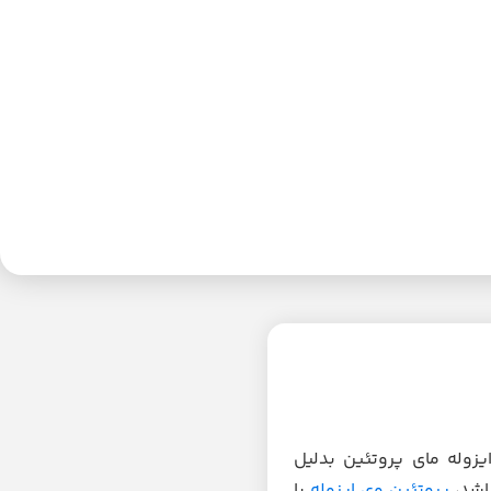
یزوله مای پروتئین بدلیل
اشد،
پروتئین وی ایزوله
با