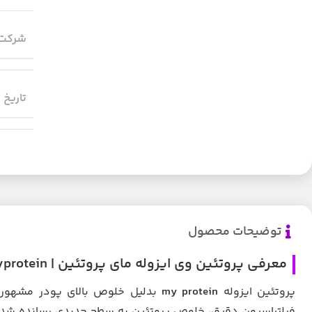
شرکت 
تاریخ 
توضیحات محصول
معرفی پروتئین وی ایزوله مای پروتئین | isolate whey protein myprotein
پروتئین ایزوله
my protein
بدلیل خلوص بالای پودر مشهور م
فیلتراسیون دقیق، خلوص پروتئین به سطح جدیدی رسانده شده ک