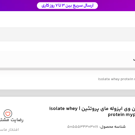
پروتئین وی ایزوله مای پروتئین | isolate whey
protein myp
رضایت مشتر
شناسه محصول:
5055534303016
افتخار ماس