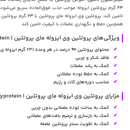
23
گرم پروتئین ایزوله موجب جذب فوق‌العاده سریع می‌شود ت
تامین کند. پروتئین وی ایزوله مای پروتئین با
23
گرم پروتئین ا
همچنین حفظ و نگهداری عضلات با کیفیت تامین کند.
ویژگی‌های پروتئین وی ایزوله مای پروتئین | isolate whey protein myprotein
محتوای پروتئین
90
درصد در هر وعده (23 گرم ایزوله ی خالص)
فاقد شکر و چربی
کمک به رشد عضلات
کمک به حفظ توده عضلانی
مناسب دوره‌های کات و رژیم
مزایای پروتئین وی ایزوله مای پروتئین | isolate whey protein myprotein
کمک به ساخت توده عضلانی بدون چربی
کمک به بازسازی و ترمیم بافت‌های عضلانی
کمک به تقویت سنتز پروتئین عضله