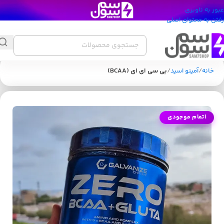
عبور به ناوبری
رفتن به محتوای اصلی
خانه
آمینو اسید
بی سی ای ای (BCAA)
اتمام موجودی