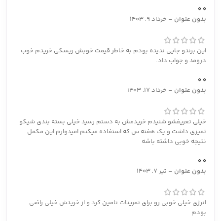
0
0
بدون عنوان
–
خرداد 9, 1403
این برندو جایی ندیده بودم به خاطر قیمت خوبش ریسکی خریدم خوب
درومد و جواب داد.
0
0
بدون عنوان
–
خرداد 17, 1403
خیلی تعریفشو شنیدم خریدمش به دستم رسید خیلی بسته بندی شیکو
تمیزی داشت و یک هفته س که استفاده میکنم امیدوارم این مکمل
نتیجه خوبی داشته باشه
0
0
بدون عنوان
–
تیر 7, 1403
انرژی خیلی خوبی رو برای تمرینات تامین کرد و از خریدش خیلی راضی
بودم