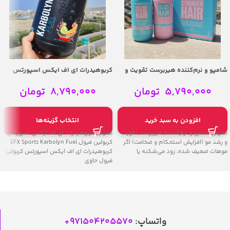
شامپو و نرم‌کننده هیربرست تقویت و
کربوهیدرات ای اف ایکس اسپورتس
رشد مو 350 میل – Hairburst Longer
کربولین فیول | EFX Sports Karbolyn
Fuel
Stronger Hair Shampoo & Conditioner
5,790,000
تومان
8,790,000
تومان
افزودن به سبد خرید
انتخاب گزینه‌ها
معرفی شامپو و نرم‌کننده هیربرست تقویت
معرفی کربوهیدرات ای اف ایکس اسپورتس
و رشد مو (افزایش استحکام و ضخامت) اگر
کربولین فیول EFX Sports Karbolyn Fuel
موهات ضعیف شده، زود می‌شکنه یا
کربوهیدرات ای اف ایکس اسپورتس کربولین
فیول حاوی
واتساپ:
971504205570
+