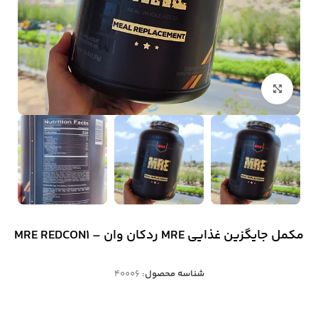
بزرگنمایی تصویر
مکمل جایگزین غذایی MRE ردکان وان – MRE REDCON1
شناسه محصول:
40006