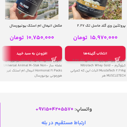
پروتئین وی گلد ماسل تک 2.27
مکمل انیمال ام استک یونیورسال
کیلوگرم – Nitrotech Whey Gold
عضله ساز | Universal Animal M-Stak
Non-Hormonal 21 Packs
MuscleTech
15,970,000
تومان
10,750,000
تومان
انتخاب گزینه‌ها
افزودن به سبد خرید
معرفی پروتئین وی گلد ماسل تک 2.27
معرفی مکمل انیمال ام استک یونیورسال
کیلوگرم – Nitrotech Whey Gold
عضله ساز Universal Animal M-Stak Non-
MuscleTech 2.27kg اثبات این که کمپانی
Hormonal 21 Packs انیمال ام استک غیر
MUSCLETECH هر
هورمونی یونیورسال
واتساپ:
971504205570
+
ارتباط مستقیم در بله