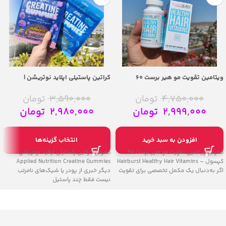
ویتامین تقویت مو هیر برست 60
کراتین پاستیلی اپلاید نوتریشن |
کپسول – Hairburst Healthy Hair
Applied Nutrition Creatine Gummies
Vitamins
4,750,000
تومان
3,590,000
تومان
2,999,000
تومان
2,980,000
تومان
افزودن به سبد خرید
انتخاب گزینه‌ها
معرفی ویتامین تقویت مو هیر برست 60
معرفی کراتین پاستیلی اپلاید نوتریشن
کپسول – Hairburst Healthy Hair Vitamins
Applied Nutrition Creatine Gummies
اگر به‌دنبال یک مکمل تخصصی برای تقویت
دیگر خبری از پودر یا شیک‌های نامرتب
نیست فقط چند پاستیل