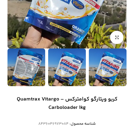
بزرگنمایی تصویر
کربو ویتارگو کوامترکس – Quamtrax Vitargo
Carboloader 1kg
شناسه محصول:
8436046973084