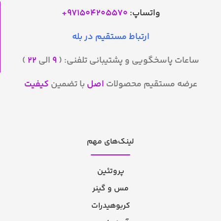
واتساپ:
971504205570
+
ارتباط مستقیم در بله
ساعات پاسخگویی و پشتیبانی تلفنی: (
۹
الی
۲۲
)
عرضه مستقیم محصولات
اصل
با تضمین
کیفیت
لینک‌های مهم
پروتئین
مس و گینر
کربوهیدرات