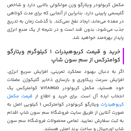
مکمل کربولودر ویتارگو وزن مولکولی بالایی دارد و شاخص
گلیسمی پایینی دارد. بنابراین از آنجایی که برای مدت کوتاهی
در معده می‌ماند، ایجاد نفخ نمی‌کند. با گذشت زمان به تدریج
جذب می‌شود، بدون قند است و در نتیجه از یک منبع انرژی
پایدار بهره‌مند خواهید شد.
خرید و قیمت کربوهیدرات 1 کیلوگرم ویتارگو
کوامترکس از سم سون شاپ
اگر به دنبال بهبود عملکرد تمرینی، افزایش سریع انرژی،
افزایش سرعت ریکاوری و بازسازی ذخایر گلیکوژن عضلات
خود هستید، مکمل کربولودر
VITARGO
کوامترکس یک
انتخاب ایده آل است. برای خرید و اطلاع از
قیمت مکمل
کربوهیدرات
ویتارگو کربولودر کوامترکس
1
کیلویی اصل به
صورت آنلاین از طریق سایت فروشگاه سم سون شاپ اقدام
به ثبت سفارش نمایید. تمامی محصولات فروشگاه سم سون
شاپ اورجینال و ساخت برند اصلی هستند.