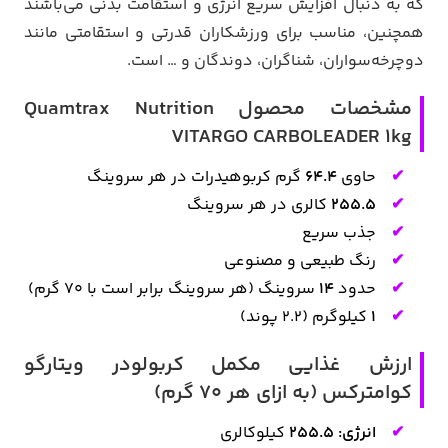
که به دنبال افزایش سریع انرژی و استقامت بدنی می‌باشند
همچنین، مناسب برای ورزشکاران قدرتی و استقامتی مانند
دوچرخه‌سواران، شناگران، دوندگان و … است.
مشخصات محصول Quamtrax Nutrition
VITARGO CARBOLEADER 1kg
حاوی
64.4
گرم کربوهیدرات در هر سروینگ
255.5
کالری در هر سروینگ
جذب سریع
رنگ طبیعی و مصنوعی
حدود
14
سروینگ (هر سروینگ برابر است با 70 گرم)
1
کیلوگرم (2.2 پوند)
ارزش غذایی مکمل
کربولودر
ویتارگو
کوامترکس (به ازای هر 70 گرم)
انرژی: 255.5
کیلوکالری