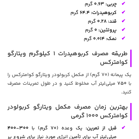
چربی: 0.63
گرم
کربوهیدرات: 64.4
گرم
قند: 0.28
گرم
پروتئین: 0
گرم
نمک:
0.014
گرم
طریقه مصرف کربوهیدرات 1 کیلوگرم ویتارگو
کوامترکس
یک پیمانه (70 گرم) از مکمل کربولودر ویتارگو کوامترکس را
با
750
میلی‌لیتر آب مخلوط کنید و در طول تمرینات مصرف
کنید.
بهترین زمان مصرف مکمل ویتارگو کربولودر
کوامترکس 1000 گرمی
قبل از تمرین:
یک وعده (70 گرم) با
300-400
میلی‌لیتر آب برای تأمین انرژی مورد نیاز برای شروع پر