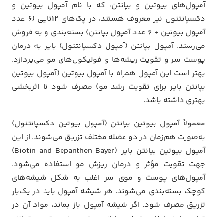
آمپول‌های بیوتین و بپانتن، که با نام آمپول بیوتین و
دکسپانتنول نیز معروف هستند، در پک‌های
۱۲
تایی (۶ عدد
آمپول بیوتین + ۶ عدد آمپول بپانتن) بسته‌بندی و به فروش
می‌رسند. آمپول بپانتن (آمپول دکسپانتنول) بایر به درمان
پوست سر و تقویت ریشه‌ها و فولیکول‌های مو می‌پردازد.
بهتر است این آمپول همراه با آمپول بیوتین (آمپول بیوتین
بپانتن بایر برای تقویت رشد مو) مصرف شود تا اثربخشی
بهتری داشته باشد.
معمولاً آمپول بیوتین بپانتن (آمپول بیوتین دکسپانتنول)
به‌صورت هم‌زمان در دو عضله مختلف تزریق می‌شوند. از این
آمپول بیوتین بپانتن بایر (Biotin and Bepanthen Bayer)
جهت تقویت مؤثر و درمان ریزش مو استفاده می‌شود.
آمپول‌های پوست و موی سر اغلب به شکل شیشه‌های
کوچک بسته‌بندی می‌شوند. هر شیشه آمپول باید در یک‌بار
تزریق مصرف شود. اگر شیشه آمپول باز بماند، مواد آن در