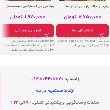
پمپ ان او اکسپلود بی اس ان 60
ویتامین دی کوامترکس | Quamtrax
سروینگ | BSN NO-Xplode Pre-
Essentials Vitamin D3
Workout 2.45 lb
8,750,000
تومان
1,970,000
تومان
انتخاب گزینه‌ها
افزودن به سبد خرید
معرفی پمپ ان او اکسپلود بی اس ان 60
معرفی ویتامین دی کوامترکس Quamtrax
سروینگ – BSN NO-Xplode Pre-Workout
Essentials Vitamin D3 ویتامین دی
2.45 lb پمپ انوکسپلود بی اس
کوامترکس Quamtrax Essentials Vitamin
D3 برای داشتن زندگی طولانی مفید
واتساپ:
971504205570
+
ارتباط مستقیم در بله
ساعات پاسخگویی و پشتیبانی تلفنی: (
۹
الی
۲۲
)