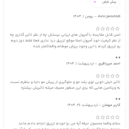
Avin jamshidi
–
بهمن 1, 1403
اصن قابل مقایسه با آمپول های ایرانی نیستش چه از نظر تاثیر گذاری چه
از نظر کیفیت خود آمپول،اصلا موقع تزریق درد نداری فعلا فقط دوز دوم
رو تزریق کردم با این وجود ریزش موهام واقعاکمتر شده
0
0
احمد میرباقری
–
اردیبهشت 1, 1404
تاثیر خیلی خوبی توی رشد مو و جلوگیری از ریزش مو داره و بنظرم نسبت
به ویتامین هایی که برای این منظور مصرف میشه تاثیرش بیشتره
0
0
کاربر مهمان
–
اردیبهشت 26, 1404
سلام واقعا محصول حرفه آیه من برا خودم تزریق انجام دادم مانند