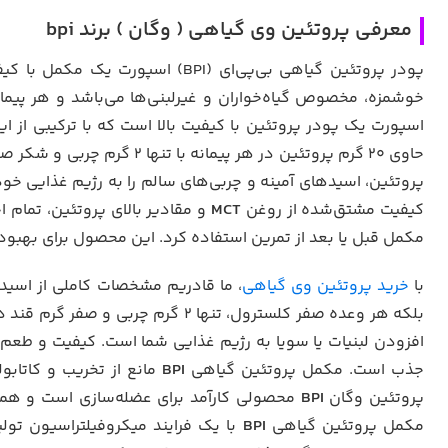
معرفی پروتئین وی گیاهی ( وگان ) برند bpi
پودر پروتئین گیاهی بی‌پی‌ای (PI
خوشمزه، مخصوص گیاه‌خواران و غیرلبنی‌ها می‌باشد و هر پیمانه از آن حاوی ۲۰ گرم پروتئین با تنها ۲ گرم چربی و صفر 
اسپورت یک پودر پروتئین با کیفیت بالا است که با ترکیبی از 
حاوی ۲۰ گرم پروتئین در هر پیمانه با تنها ۲ گرم چربی و شکر صفر است. پروتئین وگان بدون گلوتن شرکت
پروتئین، اسیدهای آمینه و چربی‌های سالم را به رژیم غذایی خو
کیفیت مشتق‌شده از روغن
MCT
و مقادیر بالای پروتئین، تمام 
مکمل قبل یا بعد از تمرین استفاده کرد. این محصول برای بهبو
با
خرید پروتئین وی گیاهی
، ما قادریم مشخصات کاملی از اسیدها
بلکه هر وعده صفر کلسترول، تنها ۲ 
افزودن لبنیات یا سویا به رژیم غذایی شما است. کیفیت و طعم
جذب است. مکمل پروتئین گیاهی
BPI
مانع از تخریب و کاتاب
پروتئین وگان
BPI
محصولی کارآمد برای عضله‌سازی است و همچ
مکمل پروتئین گیاهی
BPI
با یک فرایند میکروفیلتراسیون تو