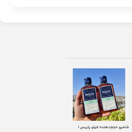
کپسول یوهیمبین ماسل رولز |
Muscle Rulz Yohimbine 5mg
2,950,000
تومان
افزودن به سبد خرید
معرفی کپسول یوهیمبین ماسل رولز
Muscle Rulz Yohimbine 5mg مکمل
شامپو حجم‌دهنده فیتو پاریس |
چربی‌سوز یوهیمبین ماسل رولز 120