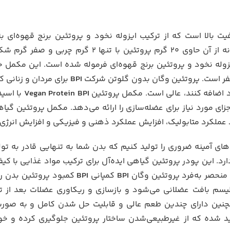
B) اسپورت یک مکمل با کیفیت بالا است که از ترکیب ایزوله نخود و پروتئین برنج ق
گرم شکر است. پروتئین وگان
ایزوله نخود و پروتئین برنج قهوه‌ای فرموله شده است. این مکمل 
BPI
برای مردان و زنانی ک
د اضافه کنند، عالی است. مکمل پروتئین
Vegan Protein BPI
با اسید
اجزای مورد نیاز برای عضله‌سازی را ارائه می‌دهد. مکمل پروتئین گی
د عملکرد متابولیک، افزایش عملکرد ذهنی و فیزیکی و افزایش انرژ
ی آمینه ضروری را تولید کنیم که بدن شما به تنهایی قادر به تولید
گرم چربی و صفر گرم قند دارد. این پودر پروتئین گیاهی ایده‌آل برای ترکیب مواد غذا
 منحصر به‌فرد پروتئین وگان
BPI
کمپانی
BPI
کمبود پروتئین بدن را 
ولیسم بافت عضلانی می‌شود و بازسازی و ریکاوری عضلات بعد از ت
نین دارای چندین طعم عالی و قابلیت حل شدن کامل و به صورت خ
لید شده که از غیرطبیعی‌شدن ساختار پروتئین جلوگیری کرده و خ