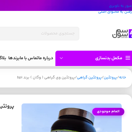
عبور به ناوبری
رفتن به محتوای اصلی
مکمل بدنسازی
درباره ما
تماس با ما
برندها
بلاگ
خانه
پروتئین
پروتئین گیاهی
پروتئین وی گیاهی ( وگان ) برند bpi
پروتئین 
اتمام موجودی