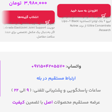
3,980,000
تومان
افزودن به سبد خرید
معرفی لیپو 6 بلک اولترا کنسانتره ناترکس
انتخاب گزینه‌ها
لیپو 6 بلک اولترا کنسانتره (Lipo-6 Black
معرفی مکمل تقویت مفاصل لابرادا الاستی
Ultra Concentrate) از برند Nutrex
جوینت Labrada ElastiJoint Joint Support
Research،
اگر به‌دنبال یک مکمل تخصصی برای حفظ
سلامت مفاصل،
واتساپ:
971504205570
+
ارتباط مستقیم در بله
ساعات پاسخگویی و پشتیبانی تلفنی: (
۹
الی
۲۲
)
عرضه مستقیم محصولات
اصل
با تضمین
کیفیت