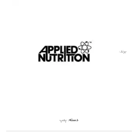
برند:
دسته:
پمپ