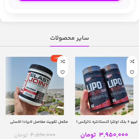
سایر محصولات
-13%
لیپو 6 بلک اولترا کنستانتره ناترکس |
مکمل تقویت مفاصل لابرادا الاستی
Nutrex Lipo 6 Black Ultra
جوینت – Labrada ElastiJoint Joint
Support
Concentrate
3,950,000
تومان
4,590,000
تومان