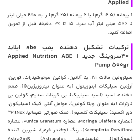
Applied
1 پیمانه (12.5 گرم) یا 2 پیمانه (25 گرم) را به 250 میلی لیتر
تا 500 میلی لیتر آب سرد، 15 تا 30 دقیقه قبل از تمرین
اضافه کنید.
ترکیبات تشکیل دهنده پمپ abe اپلاید
40سروینگ جدید | Applied Nutrition ABE
Pump 500gr
سیترولین مالات 2:1، بتا آلانین، کراتین مونوهیدرات، تورین،
آرژنین سیلیکات اینوزیتول (به عنوان نیتروزیژین®)، طعم
دهنده، اسید (اسید سیتریک)، بی کربنات سدیم، کولین بی
تارترات (به عنوان ویتا کولین)، عوامل آنتی کیک (سیلیکون،
دی اکسید) سیلیکات کلسیم)، نمک صورتی هیمالیا، FitNox™
(عصاره Moringa Oleifera، عصاره Punica Granatum، عصاره
Kaempferia Parviflora)، رنگ (چغندر قرمز)، شیرین کننده
(سوکرالوز)، نیاسینامید، AstraGin® (Astragalus