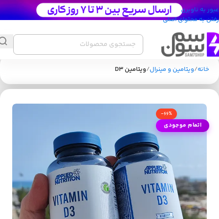
عبور به ناوبری
رفتن به محتوای اصلی
خانه
ویتامین و مینرال
ویتامین D3
-66%
اتمام موجودی