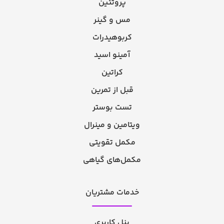
پروتئین
مس و گینر
کربوهیدرات
آمینو اسید
کراتین
قبل از تمرین
تست بوستر
ویتامین و مینرال
مکمل تقویتی
مکمل‌های گیاهی
خدمات مشتریان
پنل کاربری