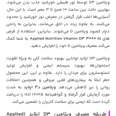
ویتامین D3 توسط نور طبیعی خورشید جذب بدن می‌شود،
بهترین حالت بین ساعت 10 صبح تا 3 عصر است. با این حال،
آسیایی‌ها اغلب قرار گرفتن در معرض نور خورشید را محدود
می‌کنند، به علاوه زیاد در اتاق می‌مانند، بنابراین به راحتی
دچار کمبود ویتامین D می‌شوند. بنابراین، استفاده از قرص
های
Applied Nutrition Vitamin D3 3000 IU
به شما کمک
می‌کند مصرف ویتامین D خود را افزایش دهید.
ویتامین D3 اپلاید توانایی بهبود سلامت کلی به ویژه تقویت
استخوان‌ها، بهبود سیستم ایمنی و افزایش تولید
تستوسترون برای مردان را دارد. علاوه بر این، این محصول
خطر ابتلا به بیماری‌های قلبی عروقی و همچنین اختلالات
روانی را نیز کاهش می‌دهد.
ویتامین د3 اپلاید
به شدت
مورد آزمایش قرار گرفته و گواهینامه ISO 17025 را دریافت
کرده است که ایمنی برای سلامت کاربران را تضمین می‌کند.
طریقه مصرف ویتامین D3 اپلاید (Applied