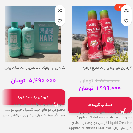
-30%
کراتین مونوهیدرات مایع اپلاید
شامپو و نرم‌کننده هیربرست مخصوص
نوتریشن | Applied Nutrition CreaFlow
موهای چرب 350 میل – Hairburst
Longer Stronger Hair Set For Oily
Liquid Creatine
5,490,000
تومان
2,850,000
تومان
Scalp & Roots
1,999,000
تومان
افزودن به سبد خرید
معرفی شامپو و نرم‌کننده هیربرست
انتخاب گزینه‌ها
مخصوص موهای چرب (کنترل چربی پوست
معرفی کراتین مونوهیدرات مایع اپلاید
سر) اگر موهات خیلی زود چرب میشه و حس
نوتریشن Applied Nutrition CreaFlow
Liquid Creatine کراتین مونوهیدرات مایع
کری فلو اپلاید (Applied Nutrition CreaFlow