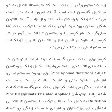
زیست‌دسترس‌پذیر از زینک است که به‌واسطه اتصال به دو
مولکول گلیسین (یک اسید آمینه ضروری)، به بدن کمک
می‌کند که زینک را راحت‌تر جذب کند و از مزایای آن به بالاترین
شکل ممکن بهره ببرد.
قرص زینک اپلاید
با ترکیب زینک (15
میلی‌گرم در هر کپسول) و ویتامین
C
(60 میلی‌گرم در هر
کپسول)، علاوه بر تأمین نیاز روزانه بدن به روی (زینک)، از
سیستم ایمنی نیز پشتیبانی می‌کند.
کپسولهای زینک بیس گلیسینات برند اپلاید نوتریشن در
بسته بندی
90
عددی عرضه می‌شوند. مکمل زینک و ویتامین
C
اپلاید (Zinc Applied Nutrition) برای بهبود سیستم ایمنی،
افزایش عملکرد بدنی و تقویت سلامت پوست و مو یک
انتخاب ایده‌آل می‌باشد.
کپسول زینک بیس‌گلیسینات کیلیت
شده اپلاید نوتریشن
(Zinc Bisglycinate Chelated Applied
Nutrition)
به دلیل جذب بالا و ترکیب با ویتامین
C
، انتخابی
ایده‌آل برای ورزشکاران و افرادی با سبک زندگی پرمشغله