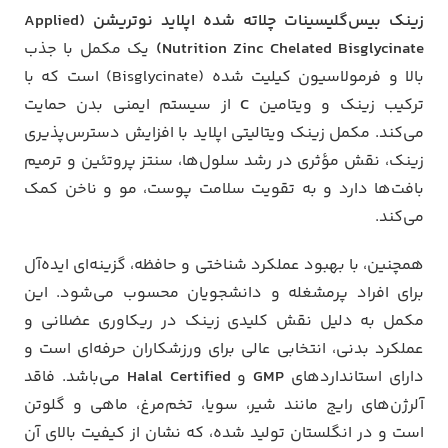
زینک بیس‌گلیسینات چلاته شده اپلاید نوتریشن (Applied
Nutrition Zinc Chelated Bisglycinate)
یک مکمل با جذب
بالا و فرمولاسیون کیلیت شده (Bisglycinate) است که با
ترکیب زینک و ویتامین
C
از سیستم ایمنی بدن حمایت
می‌کند. مکمل زینک ویتالیتی اپلاید با افزایش دسترس‌پذیری
زینک، نقش مؤثری در رشد سلول‌ها، سنتز پروتئین و ترمیم
بافت‌ها دارد و به تقویت سلامت پوست، مو و ناخن کمک
می‌کند.
همچنین، با بهبود عملکرد شناختی و حافظه، گزینه‌ای ایده‌آل
برای افراد پرمشغله و دانشجویان محسوب می‌شود. این
مکمل به دلیل نقش کلیدی زینک در ریکاوری عضلانی و
عملکرد بدنی، انتخابی عالی برای ورزشکاران حرفه‌ای است و
دارای استانداردهای
GMP
و
Halal Certified
می‌باشد. فاقد
آلرژن‌های رایج مانند شیر، سویا، تخم‌مرغ، ماهی و گلوتن
است و در انگلستان تولید شده، که نشان از کیفیت بالای آن