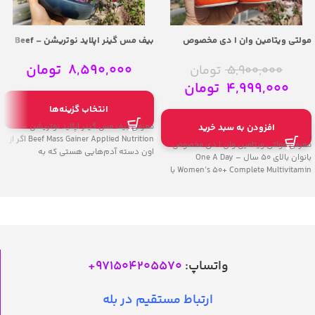
مولتی ویتامین وان ا دی مخصوص
بیف مس گینر اپلاید نوتریشن – Beef
بانوان بالای ۵۰ سال – One A Day
Mass Gainer Applied Nutrition
Women’s 50+ Complete Multivitamin
8,590,000
تومان
5,900,000
تومان
4,999,000
تومان
انتخاب گزینه‌ها
معرفی بیف مس گینر اپلاید نوتریشن –
افزودن به سبد خرید
Beef Mass Gainer Applied Nutrition اگر از
معرفی مولتی ویتامین وان ا دی مخصوص
اون دسته آدم‌هایی هستی که به
بانوان بالای ۵۰ سال – One A Day
Women’s 50+ Complete Multivitamin با
واتساپ:
971504205570
+
ارتباط مستقیم در بله