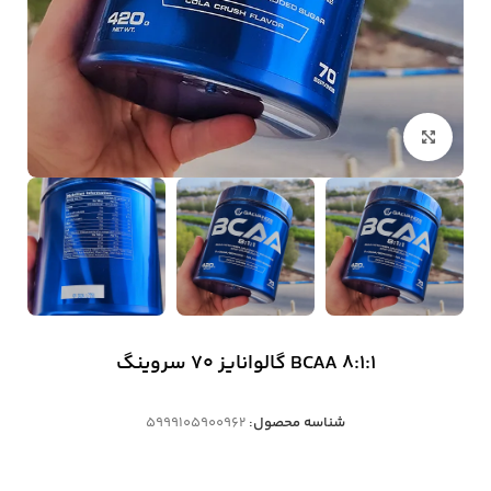
بزرگنمایی تصویر
BCAA 8:1:1 گالوانایز 70 سروینگ
شناسه محصول:
5999105900962