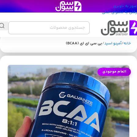
عبور به ناوبری
رفتن به محتوای اصلی
خانه
آمینو اسید
بی سی ای ای (BCAA)
اتمام موجودی