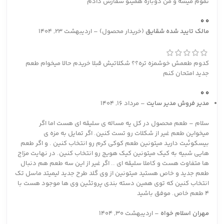
تموم میشه و من دوباره همینو سفارش دادم
0
0
مالک تایید شده
شقایق
(خریدار محصول)
–
اردیبهشت 23, 1404
کدوم طعمش خوشمزه تره؟؟ شکلاتیش قبلا خریدم حالا میخوام طعم
جدید امتحان کنم
0
0
مدیر فروش
مدیر سایت
–
مرداد 16, 1404
سلام – طعم محصول در کل یه مساله ی سلیقه ای هست اما اگر
میخواین طعم غیر از شکلات رو تست کنین. اگر تمایل به مزه ی
بیسکوئیت دارید میتونین طعم کوکی کرم رو انتخاب کنین . و اگر طعم
هایی شبیه به کیک میتونین کیک هویج رو انتخاب کنین. در نهایت مزاج
ها متفاوت هست و کاملا سلیقه ای .. اگر غیر از این سه طعم هم دنبال
طعم جدید و خاص هستید میتونین از وی گلد طرح جدید لیمیتد ماسل تک
انتخاب کنین که توی همین دسته بندی پروتئین وی ها موجود هست با
4 طعم خاص. موفق باشید
مهران اسلام خواه
–
اردیبهشت 30, 1404