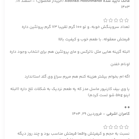
مالک تایید شده
Abolfazl Hooshmandi
(خریدار محصول)
–
اسفند 18,
1403
تعداد سروینگش خوبه، و تو ۱۰۰ گرم تقریبا ۷۳ گرم پروتئین داره
قیمتش معقوله، با طعم خوب و کیفیت بالاا
البته گزینه هایی مثل ناترکس و مای پروتئین هم برای انتخاب وجود داره
اونام خفنن
اگه ام بخوام بیشتر هزینه کنم هم میرم سراغ وی گلد استاندارد
یا وی بیف کارنیور ماسل مدز که یه طعم نزدیک به شکلات تلخ داره (البته
اینو 5kg شو تست کردم)
0
0
کامران اشرفی
–
فروردین 29, 1404
نسبت به حجم و کیفیتش واقعا قیمتش مناسب بود و چند روز دیگه