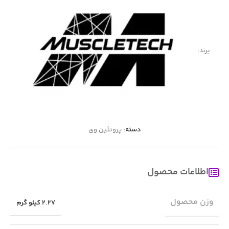
برند:
دسته:
پروتئین وی
اطلاعات محصول
وزن محصول
2.27 کیلو گرم