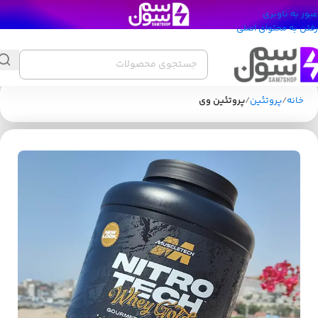
عبور به ناوبری
رفتن به محتوای اصلی
خانه
پروتئین
پروتئین وی