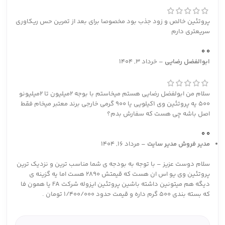
پروتئین خالص و زود جذب بود مخصوصا برای بعد از تمرین حس ریکاوری
سریعتری دارم
0
0
ابوالفضل رضایی
–
خرداد 3, 1404
سلام من ابولفضل رضایی هستم میخاستم با بوجه 2میلیون تا 2میلیونو
500 یه پروتئین وی 1کیلویی یا 900 گرمی خارجی برند معتبر میخام فقط
اصل باشه چی هست که سفارش بدم؟
0
0
مدیر فروش
مدیر سایت
–
مرداد 16, 1404
سلام دوست عزیز – با توجه به بودجه ی شما مناسب ترین و نزدیک ترین
پروتئین وی یو اس ان هست که قیمتش 2890 هست اما یه گزینه ی
دیگه هم میتونین داشته باشین پروتئین ایزوله شرکت FA یا همون فا
که بسته بندی 500 گرم داره و قیمت حدود 1/400/000 تومان .