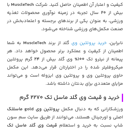
کیفیت و اعتبار آن اطمینان حاصل کنید. شرکت
MuscleTech
با
بیش از
20
سال تجربه در زمینه نوآوری محصولات تغذیه
ورزشی، به عنوان یکی از برندهای برجسته و اعتماد‌بخش در
صنعت مکمل‌های ورزشی شناخته می‌شود.
نابراین،
خرید پروتئین وی
گلد از برند
MuscleTech
به شما
اطمینان از کیفیت و عملکرد برتر محصول خواهد داد. هر
پیمانه از نیترو تک
100%
وی گلد بیش از
24
گرم پروتئین
میکروفلیتر شده را در اختیارتان قرار می‌دهد. این مکمل
حاوی پروتئین وی و پروتئین وی ایزوله است و می‌تواند
مزایای متعددی برای بدنتان داشته باشد.
خرید و قیمت وی گلد ماسل تک 2270 گرم
ورزشکارانی که به دنبال مکمل
پروتئین وی gold ماسلتک
اصلی و اورجینال هستند، می‌توانند از طریق سایت سم سون
شاپ نسبت به خرید و استعلام
قیمت وی گلد ماسل تک