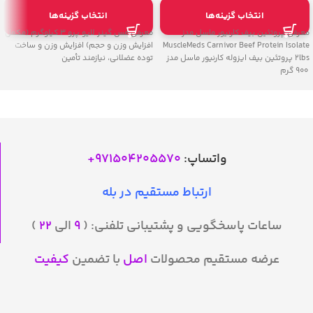
انتخاب گزینه‌ها
انتخاب گزینه‌ها
معرفی پروتئین بیف کارنیور ماسل مدز
معرفی مس گینر لایو پرو 3 کیلوگرم (مکمل
MuscleMeds Carnivor Beef Protein Isolate
افزایش وزن و حجم) افزایش وزن و ساخت
2lbs پروتئین بیف ایزوله کارنیور ماسل مدز
توده عضلانی، نیازمند تأمین
900 گرم
واتساپ:
971504205570
+
ارتباط مستقیم در بله
ساعات پاسخگویی و پشتیبانی تلفنی: (
۹
الی
۲۲
)
عرضه مستقیم محصولات
اصل
با تضمین
کیفیت