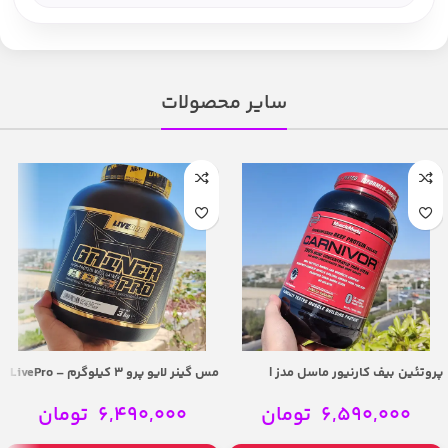
سایر محصولات
پروتئین بیف کارنیور ماسل مدز |
مس گینر لایو پرو 3 کیلوگرم – LivePro
Gainer Pro 3kg High Protein Mass
MuscleMeds Carnivor Beef Protein
Gainer
Isolate 2lbs
6,590,000
تومان
6,490,000
تومان