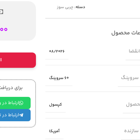
دسته:
چربی سوز
000
عات محصول
انقضا
08/2026
ا
 سروینگ
60 سروینگ
برای دریافت 
ارتباط در
حصول
کپسول
ارتباط در 
سازنده
آمریکا