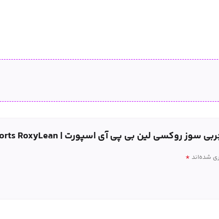
سی لین بی پی آی اسپورت | bpi Sports RoxyLean”
*
ی شده‌اند