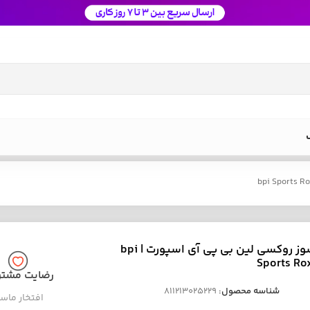
چربی سوز روکسی لین بی پی آی اسپورت | bpi
Sports Ro
رضایت مشتر
شناسه محصول:
811213025229
افتخار ماس