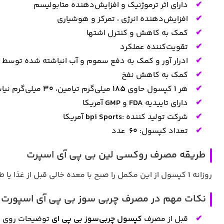
دارای اثر ترموژنیک و افزایش‌دهنده متابولیسم
افزایش‌دهنده انرژی ، تمرکز و هوشیاری
کمک به کاهش و کنترل اشتها
تقویت‌کننده عملکرد
ادرار آور و کمک به دفع سموم و آب انباشته شده توسط ا
کمک به کاهش نفخ
هر
1
کپسول حاوی
185
میلی‌گرم تیامین،
30
میلی‌گرم نی
دارای تاییدیه
FDA
و
GMP
آمریکا
شرکت تولید کننده :
bpi Sports
آمریکا
تعداد کپسول:
60
عدد
طریقه مصرف روکسی لین بی پی آی اسپرت
روزانه
1
کپسول از این مکمل را صبح با معده خالی قبل از غذا 
نکات مهم در مصرف چربی سوز بی پی آی اسپورت
قبل از مصرف
کپسول چربی‌سوز بی پی ای
توضیحات روی جل