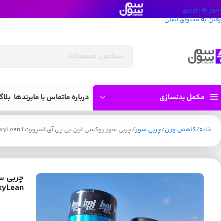
عبور به ناوبری
رفتن به محتوای اصلی
مکمل بدنسازی
درباره ما
تماس با ما
برندها
بلاگ
خانه
کاهش وزن
چربی سوز
چربی سوز روکسی لین بی پی آی اسپورت | bpi Sports RoxyLean
xyLean