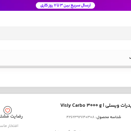
سلی | Visly Carbo 3000 g
رضایت مشتر
شناسه محصول:
4262392740308
افتخار ماس