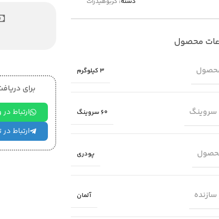
دسته:
کربوهیدرات
عات محصول
حصول
3 کیلوگرم
برای دریافت 
 سروینگ
ارتباط در
60 سروینگ
ارتباط در 
حصول
پودری
سازنده
آلمان