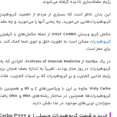
رژیم عضله‌سازی نادیده گرفته می‌شوند.
این بدان خاطر است که بسیاری از مردم از اهمیت کربوهیدر
کربوهیدرات‌هایی می‌خورید، چه زمانی آنها را می‌خورید و چه مقدا
مکمل کربو ویسلی
VISLY CARBO
از جمله مکمل‌های با کیفیت
کربوهیدرات
ممکن است به تقویت خلق و خوی شما کمک کند. محق
برای مغز است.
در یک مطالعه از
Archives of Internal Medicine
، افرادی که ب
کربوهیدرات در روز مجاز بودند، تقریباً به اندازه نصف فنجان 
رژیم غذایی کم‌چرب و پر کربوهیدرات که بر لبنیات کم‌چرب، غلا
Visly Carbo
علاوه بر این با ویتامین‌های
C
و
B6
و همچنین بام
کربوهیدرات‌ها همچنین در ساختار رشته‌های
RNA
و
DNA
یافت
سوزاندن چربی‌های موجود در غذا نقش دارند.
خرید و قیمت کربوهیدرات ویسلی | Visly Carbo 3000 g