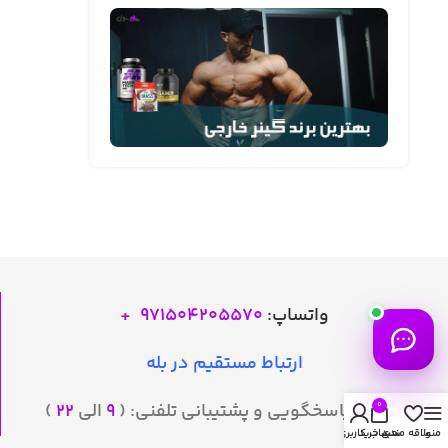
واتساپ:
971504205570
+
ارتباط مستقیم در بله
ساعات پاسخگویی و پشتیبانی تلفنی: (
۹
الی
۲۲
)
0
منو
علاقه مندی
سبد خرید
حساب کاربری من